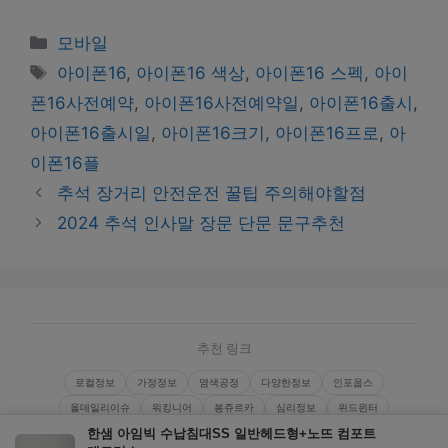
Categories
모바일
Tags
아이폰16
,
아이폰16 색상
,
아이폰16 스펙
,
아이
폰16사전예약
,
아이폰16사전예약일
,
아이폰16출시
,
아이폰16출시일
,
아이폰16크기
,
아이폰16프로
,
아
이폰16플
추석 장거리 안전운전 꿀팁 주의해야할점
2024 추석 인사말 장문 단문 문구추천
추천 링크
로컬정보
가정정보
염색공정
다양한정보
인포웁스
올데일리이슈
워킹니어
봉쥬르카
심리정보
위드윈터
한샘 아임빅 수납침대SS 일반헤드형+노뜨 컴포트