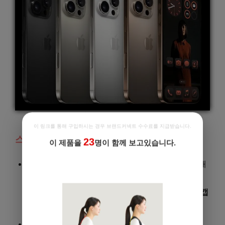
출처 : 애플 홈페이지
이 링크를 통해 구입하시는 경우 브랜드커넥트 수수료를 지급받습니다.
스펙
23
이 제품을
명이 함께 보고있습니다.
작년에 공개된 아이폰15에는 티타늄소재를 사용해
할인쿠폰 추가 지급 중!
변화를 주었기 때문에 아이폰16은 기존 디자인을
유지하면서 정전식으로 작동하는 새로운 버튼인
캡
쳐버튼
이 추가됩니다.
작년 모델에서 호평을 받았던 블루 컬러는 사라지