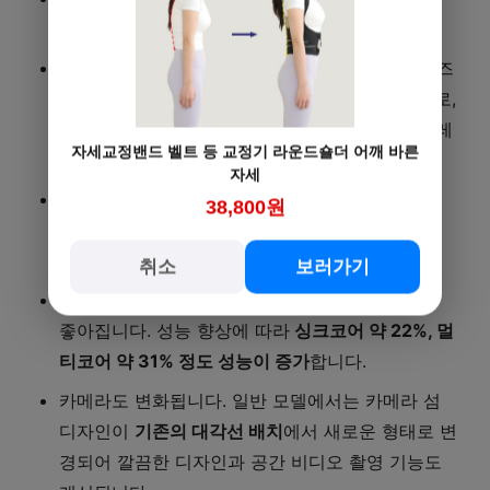
고
데저트 티타늄 색이 추가
됩니다.
프로 모델에서는 베젤이 더 얇아지고 스크린사이즈
가 더 커집니다. 기본모델은 6.1인치에서 6.3인치로,
프로모델은
6.7인치에서 6.9인치
로 커져 디스플레
자세교정밴드 벨트 등 교정기 라운드숄더 어깨 바른
이 면적을 최대로 활용할 수 있게 됩니다.
자세
애플 인텔리전스 기능을 모든 아이폰에서 사용할
38,800원
수 있게 모두 동일하게
A18 프로세서가 탑재
됩니
다.
취소
보러가기
램크기는 8GB로 통일
되면서 멀티태스킹 성능이
좋아집니다. 성능 향상에 따라
싱크코어 약 22%, 멀
티코어 약 31% 정도 성능이 증가
합니다.
카메라도 변화됩니다. 일반 모델에서는 카메라 섬
디자인이
기존의 대각선 배치
에서 새로운 형태로 변
경되어 깔끔한 디자인과 공간 비디오 촬영 기능도