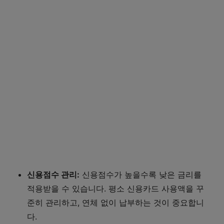
신용점수 관리:
신용점수가 높을수록 낮은 금리를
적용받을 수 있습니다. 평소 신용카드 사용액을 꾸
준히 관리하고, 연체 없이 납부하는 것이 중요합니
다.