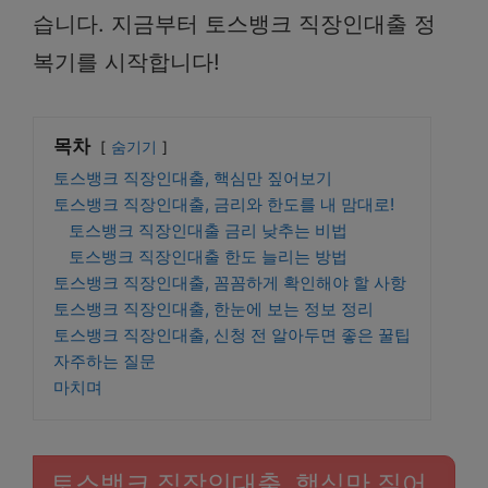
습니다. 지금부터 토스뱅크 직장인대출 정
복기를 시작합니다!
목차
숨기기
토스뱅크 직장인대출, 핵심만 짚어보기
토스뱅크 직장인대출, 금리와 한도를 내 맘대로!
토스뱅크 직장인대출 금리 낮추는 비법
토스뱅크 직장인대출 한도 늘리는 방법
토스뱅크 직장인대출, 꼼꼼하게 확인해야 할 사항
토스뱅크 직장인대출, 한눈에 보는 정보 정리
토스뱅크 직장인대출, 신청 전 알아두면 좋은 꿀팁
자주하는 질문
마치며
토스뱅크 직장인대출, 핵심만 짚어