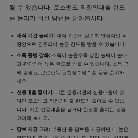
될 수 있습니다. 토스뱅크 직장인대출 한도
를 늘리기 위한 방법을 알아봅시다.
재직 기간 늘리기:
재직 기간이 길수록 안정적인 직
장인으로 간주되어 높은 한도를 받을 수 있습니다.
소득 증빙 강화:
소득이 높을수록 상환 능력이 높다
고 판단되어 높은 한도를 받을 수 있습니다. 소득 금
액 증명원, 근로소득 원천징수영수증 등을 준비하
세요.
신용대출 줄이기:
다른 금융기관의 신용대출이 많
다면 토스뱅크 직장인대출 한도가 줄어들 수 있습
니다. 기존 신용대출을 갚거나 한도를 줄이는 것을
고려해 보세요.
담보 제공 고려:
부동산 등 담보를 제공하면 더 높은
한도의 대출을 받을 수 있습니다. 다만, 담보 설정에