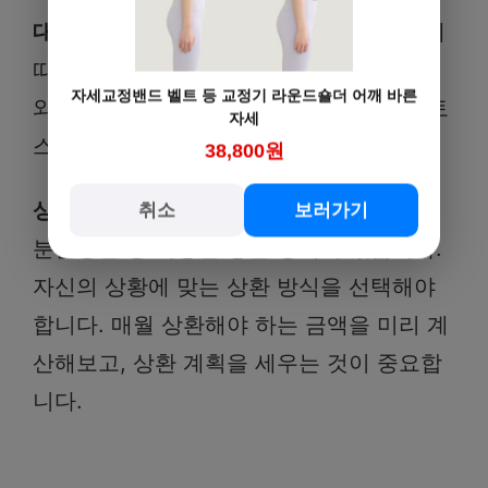
대출 금리 및 한도:
개인의 신용평가 결과에
따라 금리와 한도가 달라지므로, 예상 금리
자세교정밴드 벨트 등 교정기 라운드숄더 어깨 바른
와 한도를 미리 확인하는 것이 좋습니다. 토
자세
스 앱에서 간편하게 확인할 수 있습니다.
38,800원
상환 방식:
원리금균등분할상환, 원금균등
취소
보러가기
분할상환 등 다양한 상환 방식이 있습니다.
자신의 상황에 맞는 상환 방식을 선택해야
합니다. 매월 상환해야 하는 금액을 미리 계
산해보고, 상환 계획을 세우는 것이 중요합
니다.