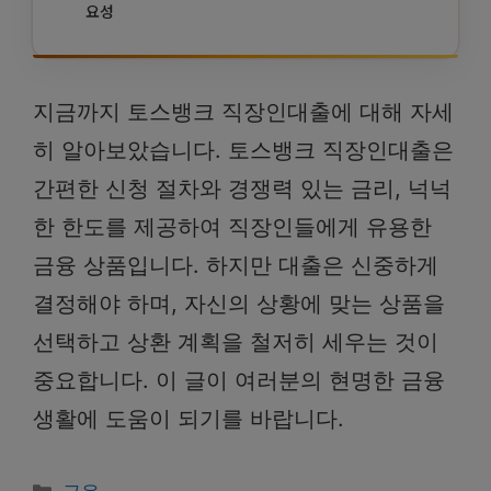
요성
지금까지 토스뱅크 직장인대출에 대해 자세
히 알아보았습니다. 토스뱅크 직장인대출은
간편한 신청 절차와 경쟁력 있는 금리, 넉넉
한 한도를 제공하여 직장인들에게 유용한
금융 상품입니다. 하지만 대출은 신중하게
결정해야 하며, 자신의 상황에 맞는 상품을
선택하고 상환 계획을 철저히 세우는 것이
중요합니다. 이 글이 여러분의 현명한 금융
생활에 도움이 되기를 바랍니다.
Categories