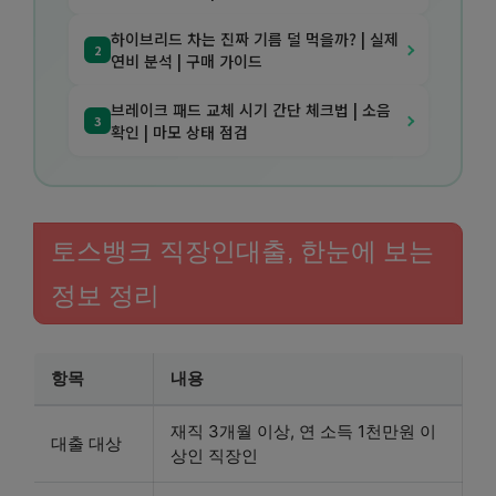
하이브리드 차는 진짜 기름 덜 먹을까? | 실제
2
연비 분석 | 구매 가이드
브레이크 패드 교체 시기 간단 체크법 | 소음
3
확인 | 마모 상태 점검
토스뱅크 직장인대출, 한눈에 보는
정보 정리
항목
내용
재직 3개월 이상, 연 소득 1천만원 이
대출 대상
상인 직장인