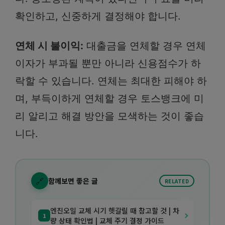
확인하고, 신중하게 결정해야 합니다.
연체 시 불이익:
대출금을 연체할 경우 연체
이자가 부과될 뿐만 아니라 신용점수가 하
락할 수 있습니다. 연체는 최대한 피해야 하
며, 부득이하게 연체할 경우 토스뱅크에 미
리 알리고 해결 방안을 모색하는 것이 좋습
니다.
🔗
함께보면 좋은 글
RELATED
엔진오일 교체 시기 헷갈릴 때 참고할 것 | 차
1
량 상태 확인법 | 교체 주기 결정 가이드