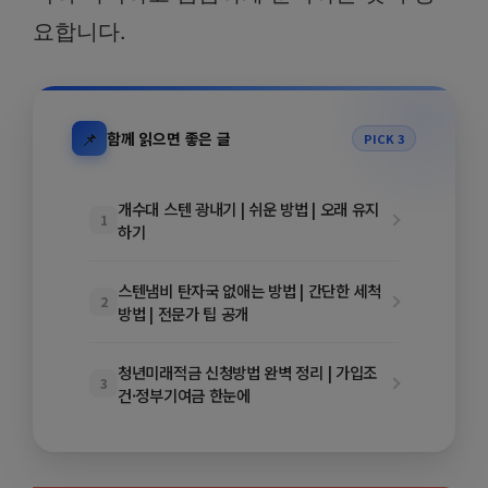
요합니다.
📌
함께 읽으면 좋은 글
PICK 3
개수대 스텐 광내기 | 쉬운 방법 | 오래 유지
1
하기
스텐냄비 탄자국 없애는 방법 | 간단한 세척
2
방법 | 전문가 팁 공개
청년미래적금 신청방법 완벽 정리 | 가입조
3
건·정부기여금 한눈에