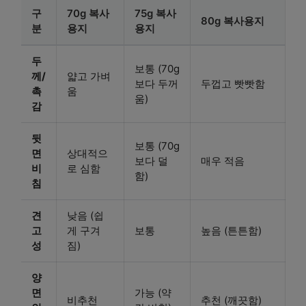
구
70g 복사
75g 복사
80g 복사용지
분
용지
용지
두
보통 (70g
께/
얇고 가벼
보다 두꺼
두껍고 빳빳함
촉
움
움)
감
뒷
보통 (70g
면
상대적으
보다 덜
매우 적음
비
로 심함
함)
침
견
낮음 (쉽
고
게 구겨
보통
높음 (튼튼함)
성
짐)
양
면
가능 (약
비추천
추천 (깨끗함)