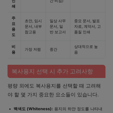
인
간 비침)
쇄
주
초안, 임시
일상 사무
중요 문서, 발표
요
문서, 내부
문서, 일
자료, 계약서, 고
용
참고용
반 보고서
품질 인쇄
도
비
상대적으로 높
가장 저렴
중간
용
음
복사용지 선택 시 추가 고려사항
평량 외에도 복사용지를 선택할 때 고려해
야 할 몇 가지 중요한 요소들이 있습니다.
백색도 (Whiteness):
용지의 하얀 정도를 나타내