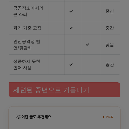
공공장소에서의
✓
중간
큰 소리
과거 기준 고집
✓
중간
인신공격성 발
✓
낮음
언/뒷담화
정중하지 못한
✓
중간
언어 사용
세련된 중년으로 거듭나기
💡
이런 글도 추천해요
✦ PICK