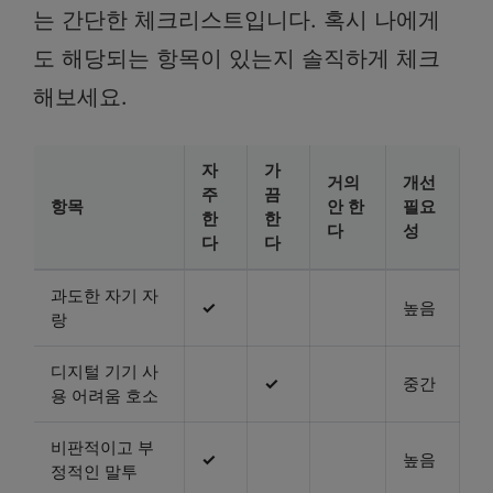
는 간단한 체크리스트입니다. 혹시 나에게
도 해당되는 항목이 있는지 솔직하게 체크
해보세요.
자
가
거의
개선
주
끔
항목
안 한
필요
한
한
다
성
다
다
과도한 자기 자
✓
높음
랑
디지털 기기 사
✓
중간
용 어려움 호소
비판적이고 부
✓
높음
정적인 말투