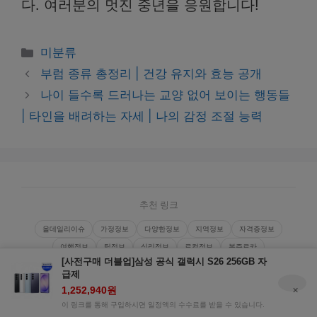
다. 여러분의 멋진 중년을 응원합니다!
Categories
미분류
부럼 종류 총정리 | 건강 유지와 효능 공개
나이 들수록 드러나는 교양 없어 보이는 행동들
| 타인을 배려하는 자세 | 나의 감정 조절 능력
추천 링크
올데일리이슈
가정정보
다양한정보
지역정보
자격증정보
여행정보
팁정보
심리정보
로컬정보
봉쥬르카
[사전구매 더블업]삼성 공식 갤럭시 S26 256GB 자
급제
Copyright © 2026. 올띵스토리
유용한 정보가 넘쳐나
×
1,252,940원
는 →
베네핏뷰
/
사인밸류
/
이 링크를 통해 구입하시면 일정액의 수수료를 받을 수 있습니다.