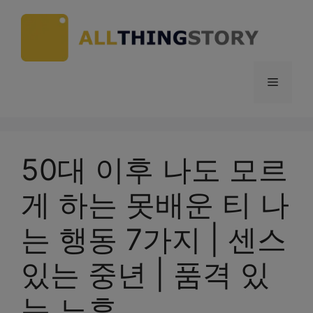
Skip
to
content
Menu
50대 이후 나도 모르
게 하는 못배운 티 나
는 행동 7가지 | 센스
있는 중년 | 품격 있
는 노후