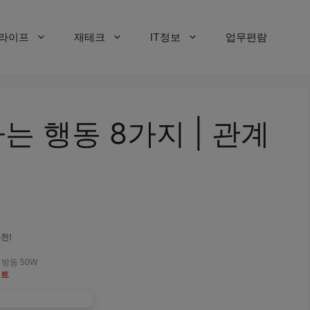
라이프
재테크
IT정보
업무편람
는 행동 8가지 | 관계
천!
 방등 50W
세트