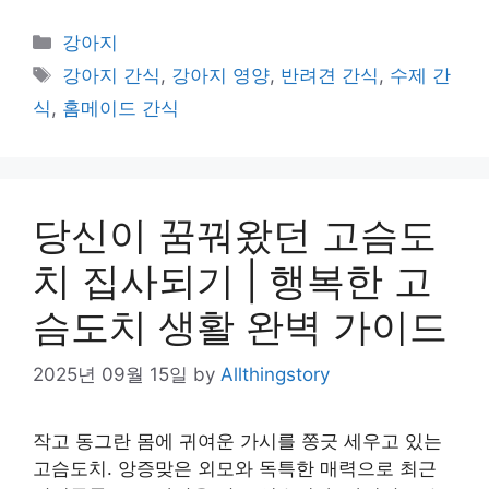
Categories
강아지
Tags
강아지 간식
,
강아지 영양
,
반려견 간식
,
수제 간
식
,
홈메이드 간식
당신이 꿈꿔왔던 고슴도
치 집사되기 | 행복한 고
슴도치 생활 완벽 가이드
2025년 09월 15일
by
Allthingstory
작고 동그란 몸에 귀여운 가시를 쫑긋 세우고 있는
고슴도치. 앙증맞은 외모와 독특한 매력으로 최근