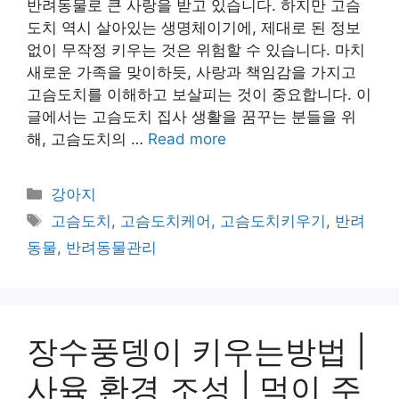
반려동물로 큰 사랑을 받고 있습니다. 하지만 고슴
도치 역시 살아있는 생명체이기에, 제대로 된 정보
없이 무작정 키우는 것은 위험할 수 있습니다. 마치
새로운 가족을 맞이하듯, 사랑과 책임감을 가지고
고슴도치를 이해하고 보살피는 것이 중요합니다. 이
글에서는 고슴도치 집사 생활을 꿈꾸는 분들을 위
해, 고슴도치의 …
Read more
Categories
강아지
Tags
고슴도치
,
고슴도치케어
,
고슴도치키우기
,
반려
동물
,
반려동물관리
장수풍뎅이 키우는방법 |
사육 환경 조성 | 먹이 주