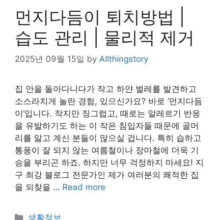
먼지다듬이 퇴치방법 |
습도 관리 | 물리적 제거
2025년 09월 15일
by
Allthingstory
집 안을 돌아다니다가 작고 하얀 벌레를 발견하고
소스라치게 놀란 경험, 있으신가요? 바로 ‘먼지다듬
이’입니다. 작지만 징그럽고, 때로는 알레르기 반응
을 유발하기도 하는 이 작은 침입자들 때문에 골머
리를 앓고 계신 분들이 많으실 겁니다. 특히 습하고
통풍이 잘 되지 않는 여름철이나 장마철에 더욱 기
승을 부리곤 하죠. 하지만 너무 걱정하지 마세요! 지
구 최강 블로그 전문가인 제가 여러분의 쾌적한 집
을 되찾을 …
Read more
Categories
생활정보