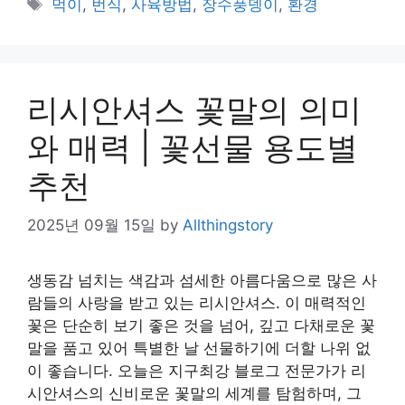
Tags
먹이
,
번식
,
사육방법
,
장수풍뎅이
,
환경
리시안셔스 꽃말의 의미
와 매력 | 꽃선물 용도별
추천
2025년 09월 15일
by
Allthingstory
생동감 넘치는 색감과 섬세한 아름다움으로 많은 사
람들의 사랑을 받고 있는 리시안셔스. 이 매력적인
꽃은 단순히 보기 좋은 것을 넘어, 깊고 다채로운 꽃
말을 품고 있어 특별한 날 선물하기에 더할 나위 없
이 좋습니다. 오늘은 지구최강 블로그 전문가가 리
시안셔스의 신비로운 꽃말의 세계를 탐험하며, 그