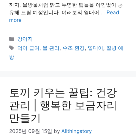
까지, 물방울처럼 맑고 투명한 팁들을 아낌없이 공
유해 드릴 예정입니다. 여러분의 열대어 …
Read
more
Categories
강아지
Tags
먹이 급여
,
물 관리
,
수조 환경
,
열대어
,
질병 예
방
토끼 키우는 꿀팁: 건강
관리 | 행복한 보금자리
만들기
2025년 09월 15일
by
Allthingstory