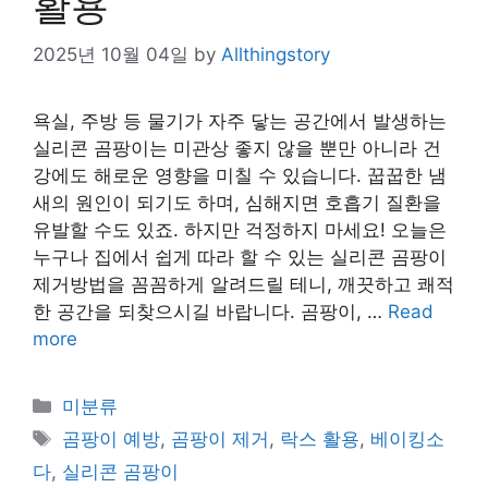
활용
2025년 10월 04일
by
Allthingstory
욕실, 주방 등 물기가 자주 닿는 공간에서 발생하는
실리콘 곰팡이는 미관상 좋지 않을 뿐만 아니라 건
강에도 해로운 영향을 미칠 수 있습니다. 꿉꿉한 냄
새의 원인이 되기도 하며, 심해지면 호흡기 질환을
유발할 수도 있죠. 하지만 걱정하지 마세요! 오늘은
누구나 집에서 쉽게 따라 할 수 있는 실리콘 곰팡이
제거방법을 꼼꼼하게 알려드릴 테니, 깨끗하고 쾌적
한 공간을 되찾으시길 바랍니다. 곰팡이, …
Read
more
Categories
미분류
Tags
곰팡이 예방
,
곰팡이 제거
,
락스 활용
,
베이킹소
다
,
실리콘 곰팡이