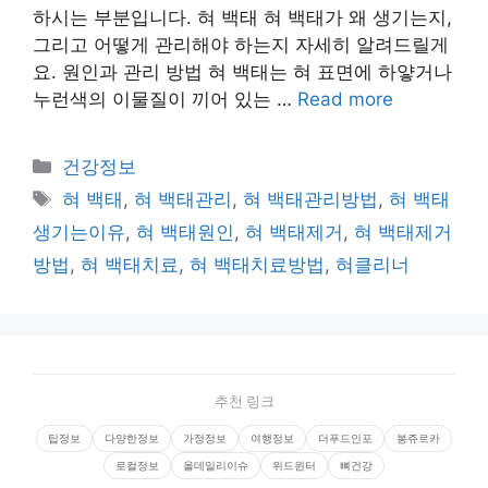
하시는 부분입니다. 혀 백태 혀 백태가 왜 생기는지,
그리고 어떻게 관리해야 하는지 자세히 알려드릴게
요. 원인과 관리 방법 혀 백태는 혀 표면에 하얗거나
누런색의 이물질이 끼어 있는 …
Read more
Categories
건강정보
Tags
혀 백태
,
혀 백태관리
,
혀 백태관리방법
,
혀 백태
생기는이유
,
혀 백태원인
,
혀 백태제거
,
혀 백태제거
방법
,
혀 백태치료
,
혀 백태치료방법
,
혀클리너
추천 링크
팁정보
다양한정보
가정정보
여행정보
더푸드인포
봉쥬르카
로컬정보
올데일리이슈
위드윈터
뼈건강