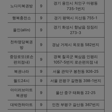
경기 용인시 처인구 마평동
노다지복권방
9
735-1번지
행복충전소
9
경기 평택시 지산동 755-1
경기 화성시 향남읍 장짐리
올인(allin)
9
273-3
천하명당복권
9
경남 거제시 옥포동 582번지
방
중앙로또(로손
경북 칠곡군 북삼읍 인평리
9
편의점내)
1057-5번지 로손편의점 내
복권나라
9
서울 관악구 봉천동 926-25
월드24시
9
서울 은평구 갈현동 398-1번지
아이러브마트
9
울산 중구 태화동 22-25
복권방
대박천하마트
9
인천 부평구 갈산동 367번지