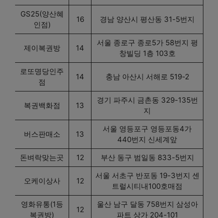
GS25(양산혜
16
경남 양산시 평산동 31-5번지
인점)
서울 종로구 종로5가 58번지 평
제이복권방
14
창빌딩 1층 103호
로또명당인주
14
충남 아산시 서해로 519-2
점
경기 파주시 금촌동 329-135번
복권백화점
13
지
서울 영등포구 영등포동4가
버스판매소
13
440번지 신세계앞
돈벼락맞는곳
12
부산 동구 범일동 833-5번지
서울 서초구 반포동 19-3번지 센
오케이상사
12
트럴시티내100호매점
영화유통(1등
울산 남구 달동 758번지 삼성아
12
복권방)
파트 상가 204-101