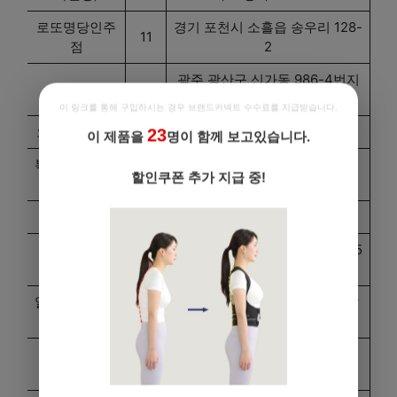
로또명당인주
경기 포천시 소흘읍 송우리 128-
11
점
2
광주 광산구 신가동 986-4번지
알리바이
11
1층 알리바이
이 링크를 통해 구입하시는 경우 브랜드커넥트 수수료를 지급받습니다.
오천억복권방
11
광주 서구 화정동 782-14번지
23
이 제품을
명이 함께 보고있습니다.
복권명당(서부
11
대구 달서구 송현동 195-2번지
점)
묵동식품
11
서울 중랑구 묵동 238-11번지
인천 중구 항동7가 58-98번지 5
라이프마트
11
호
알리바이(나주
전남 나주시 금성동 2-2번지 알
11
점)
리바이
충북 청주시 흥덕구 복대동
썬마트
11
2719번지