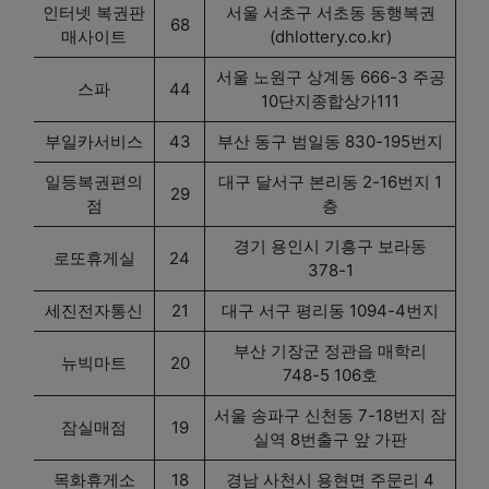
인터넷 복권판
서울 서초구 서초동 동행복권
68
매사이트
(dhlottery.co.kr)
서울 노원구 상계동 666-3 주공
스파
44
10단지종합상가111
부일카서비스
43
부산 동구 범일동 830-195번지
일등복권편의
대구 달서구 본리동 2-16번지 1
29
점
층
경기 용인시 기흥구 보라동
로또휴게실
24
378-1
세진전자통신
21
대구 서구 평리동 1094-4번지
부산 기장군 정관읍 매학리
뉴빅마트
20
748-5 106호
서울 송파구 신천동 7-18번지 잠
잠실매점
19
실역 8번출구 앞 가판
목화휴게소
18
경남 사천시 용현면 주문리 4