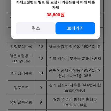
자세교정밴드 벨트 등 교정기 라운드숄더 어깨 바른
천하명당복권
경기 수원시 팔달구 매산로1가
10
자세
방
58-20
38,800원
북마산복권전
경남 창원시 마산합포구 상남동
10
문점
39-4번지
취소
보러가기
경북 경주시 노서동 178-12 1층
CU노서점
10
CU 노서점 내
갈렙분식한식
10
서울 중랑구 망우동 490-13번지
행운복권방 보
10
전북 익산시 부송동 216-17번지
생당건강원
전북 익산시 어양동 493-12번지
현대장미슈퍼
10
현대아파트1층108호
경기 김포시 사우동 944번지 한
김포로또
9
솔프라자101
경기 수원시 권선구 권선동
명당골복권방
9
1295-3 104호