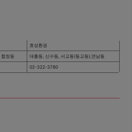
효성환경
, 합정동
대흥동, 신수동, 서교동(동교동),연남동
02-322-3780