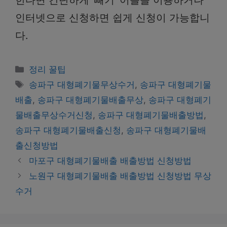
한다면 간단하게 ‘빼기’ 어플을 이용하거나
인터넷으로 신청하면 쉽게 신청이 가능합니
다.
Categories
정리 꿀팁
Tags
송파구 대형폐기물무상수거
,
송파구 대형폐기물
배출
,
송파구 대형폐기물배출무상
,
송파구 대형폐기
물배출무상수거신청
,
송파구 대형폐기물배출방법
,
송파구 대형폐기물배출신청
,
송파구 대형폐기물배
출신청방법
마포구 대형폐기물배출 배출방법 신청방법
노원구 대형폐기물배출 배출방법 신청방법 무상
수거