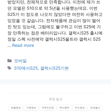
받았지만, 전체적으로 만족합니다. 이전에 제가 쓰
던 모델은 S10으로 약 5년을 사용했는데요. 이번
S25가 이 정도로 나오지 않았다면 여전히 사용하고
있었을 것 같습니다. 전자제품에 관심이 많이 떨어
진 탓도 있는데, 그럼에도 불구하고 이번 S25에 가
장 만족하는 점은 배터리입니다. 갤럭시S25 출시예
정일 스펙 사전예약 갤럭시S25울트라 갤럭시 S25
…
Read more
Categories
모바일
Tags
S10에서S25
,
갤럭시S25기본
추천 링크
로컬정보
가정정보
더푸드인포
위드윈터
카드정보
인포웁스