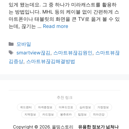
있게 됐는데요. 그 중 하나가 미라캐스트를 활용하
는 방법입니다. MHL 등의 케이블 없이 간편하게 스
마트폰이나 태블릿의 화면을 큰 TV로 옮겨 볼 수 있
는데, 끊기는 …
Read more
Categories
모바일
Tags
smartview끊김
,
스마트뷰끊김원인
,
스마트뷰끊
김증상
,
스마트뷰끊김해결방법
추천 링크
위드윈터
자격증정보
더푸드인포
심리정보
가정정보
지역정보
카드정보
봉쥬르카
팁정보
치아건강
Copyright © 2026. 올띵스토리
유용한 정보가 넘쳐나