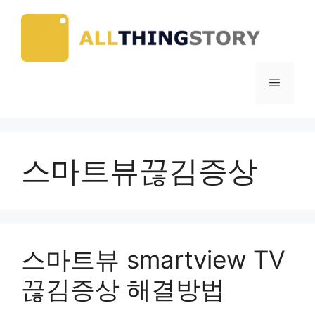
Skip
to
content
Menu
스마트뷰끊김증상
스마트뷰 smartview TV
끊김증상 해결방법